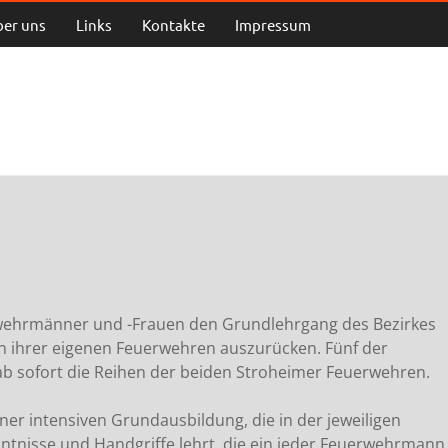
ber uns
Links
Kontakte
Impressum
erwehrmänner und -Frauen den Grundlehrgang des Bezirkes
en ihrer eigenen Feuerwehren auszurücken. Fünf der
ab sofort die Reihen der beiden Stroheimer Feuerwehren.
er intensiven Grundausbildung, die in der jeweiligen
ntnisse und Handgriffe lehrt, die ein jeder Feuerwehrmann