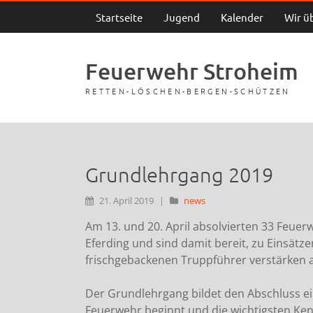
Startseite
Jugend
Kalender
Wir ü
Feuerwehr Stroheim
RETTEN-LÖSCHEN-BERGEN-SCHÜTZEN
Grundlehrgang 2019
21. April 2019
|
news
Am 13. und 20. April absolvierten 33 Feu
Eferding und sind damit bereit, zu Einsätz
frischgebackenen Truppführer verstärken 
Der Grundlehrgang bildet den Abschluss ein
Feuerwehr beginnt und die wichtigsten Ken