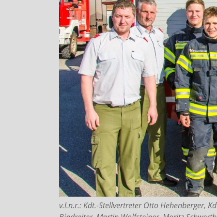
v.l.n.r.: Kdt.-Stellvertreter Otto Hehenberger,
Bindreiter, Martin Wolfsteiner, Moritz Schwert