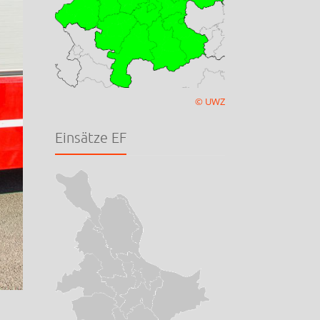
© UWZ
Einsätze EF