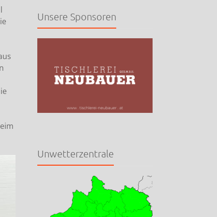
l
Unsere Sponsoren
ie
aus
n
ie
heim
Unwetterzentrale