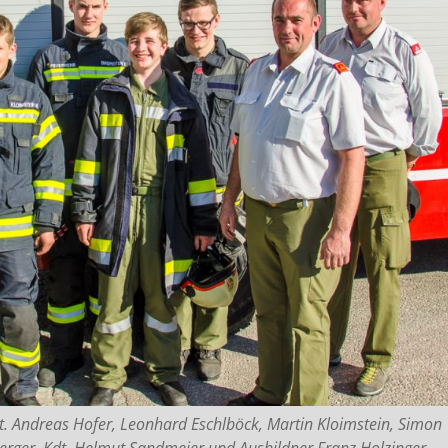
 Kdt. Andreas Hofer, Leonhard Eschlböck, Martin Kloimstein, Simon
berger, Kdt. Helmut Sandmeier und Ausbildner Franz Holzinger.