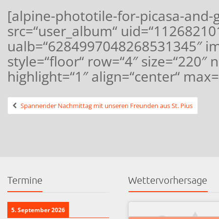
[alpine-phototile-for-picasa-and-
src=“user_album“ uid=“1126821
ualb=“6284997048268531345″ im
style=“floor“ row=“4″ size=“220″
highlight=“1″ align=“center“ max=
Spannender Nachmittag mit unseren Freunden aus St. Pius
Termine
Wettervorhersage
5. September 2026