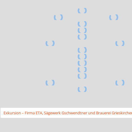
Exkursion – Firma ETA, Sägewerk Gschwendtner und Brauerei Grieskirche