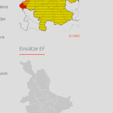
 Menü
der
© UWZ
ere
Einsätze EF
 vom