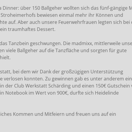
Dinner: über 150 Ballgeher wollten sich das fünf-gängige
s Stroheimerhofs bewiesen einmal mehr ihr Können und
hte auf. Aber auch unsere Feuerwehrfrauen legten sich bei 
 ein traumhaftes Dessert.
das Tanzbein geschwungen. Die madmixx, mittlerweile uns
n viele Ballgeher auf die Tanzfläche und sorgten für gute
ielt.
 statt, bei dem wir Dank der großzügigen Unterstützung
se verlosen konnten. Zu gewinnen gab es unter anderem ein
ein der Club Werkstatt Schärding und einen 150€ Gutschein
n Notebook im Wert von 900€, durfte sich Heidelinde
eiches Kommen und Mitfeiern und freuen uns auf ein