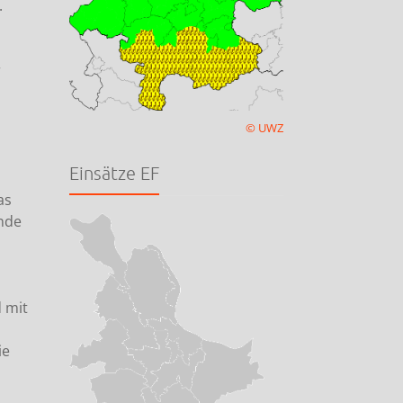
.
r
© UWZ
Einsätze EF
as
nde
 mit
ie