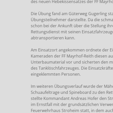
des neuen Hebekissensatzes der FF Mayrho
Die Übung fand am Güterweg Gugerling stat
Übungsteilnehmer darstellte. Da die schmal
schon bei der Ankunft über die Stellung i
Rettungsdienst mit seinen Einsatzfahrzeu
abtransportieren kann.
Am Einsatzort angekommen ordnete der Ein
Kameraden der FF Mayrhof-Reith diesen au
Unterbaumaterial vor und sicherten den m
des Tanklöschfahrzeuges. Die Einsatzkräf
eingeklemmten Personen.
Im weiteren Übungsverlauf wurde der Mähd
Schuaufeltrage und Spineboard zu den Ret
stellte Kommandant Andreas Hofer den St
im Ernstfall mit der grundsätzlichen Ver
Feuerwehrhaus Stroheim statt, in dem auch