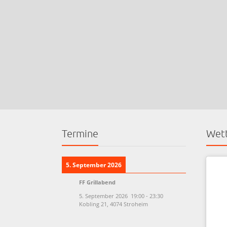
Termine
Wett
5. September 2026
FF Grillabend
5. September 2026
19:00
-
23:30
Kobling 21, 4074 Stroheim