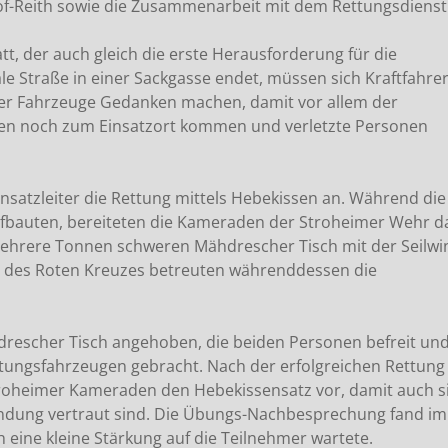
f-Reith sowie die Zusammenarbeit mit dem Rettungsdienst
t, der auch gleich die erste Herausforderung für die
e Straße in einer Sackgasse endet, müssen sich Kraftfahre
hrer Fahrzeuge Gedanken machen, damit vor allem der
gen noch zum Einsatzort kommen und verletzte Personen
satzleiter die Rettung mittels Hebekissen an. Während die
fbauten, bereiteten die Kameraden der Stroheimer Wehr d
ehrere Tonnen schweren Mähdrescher Tisch mit der Seilwi
te des Roten Kreuzes betreuten währenddessen die
rescher Tisch angehoben, die beiden Personen befreit und
tungsfahrzeugen gebracht. Nach der erfolgreichen Rettung
roheimer Kameraden den Hebekissensatz vor, damit auch s
wendung vertraut sind. Die Übungs-Nachbesprechung fand im
 eine kleine Stärkung auf die Teilnehmer wartete.