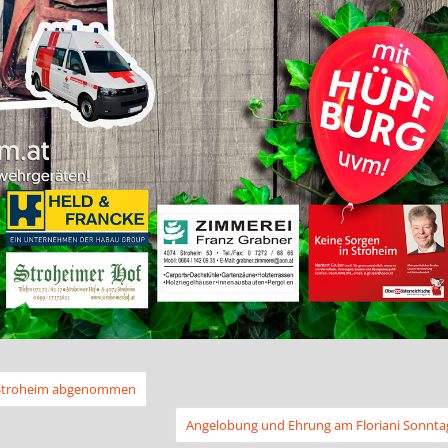
n Stroheim abgenommen
Angelobung und Ehrung am Floriani Sonnta