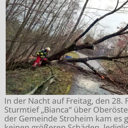
In der Nacht auf Freitag, den 28.
Sturmtief „Bianca“ über Oberöste
der Gemeinde Stroheim kam es gl
keinen größeren Schäden, lediglic